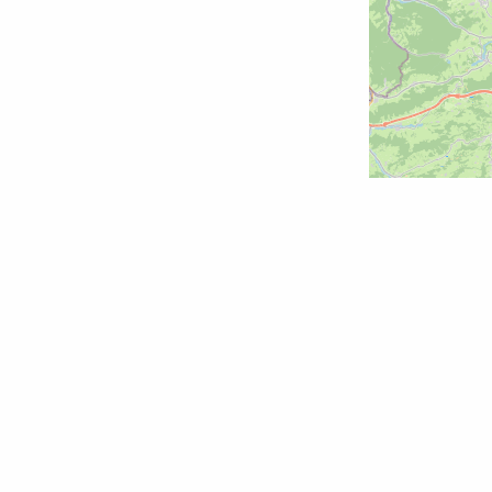
Restaurants /
Gaststätten
Erzeuger
Getränke
Märkte / Händler