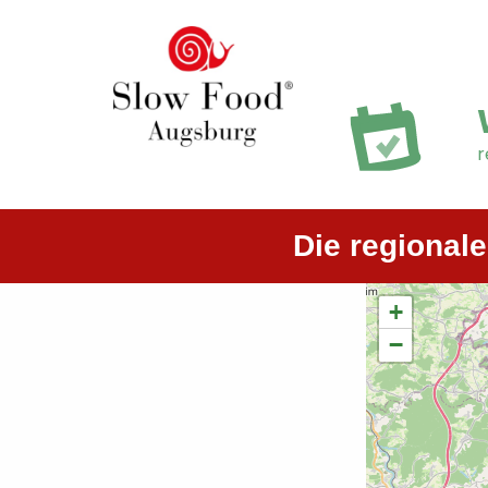
r
Die regional
+
−