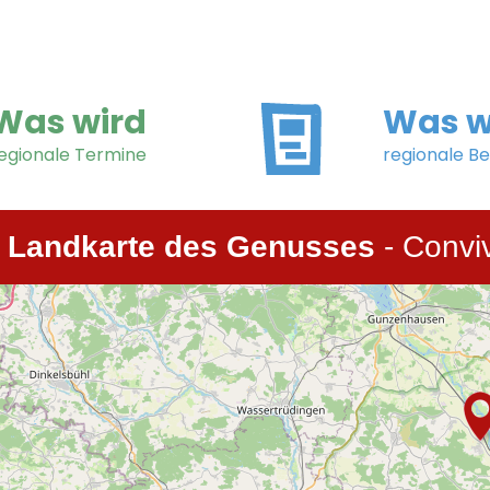
Was wird
Was w
egionale Termine
regionale Be
e Landkarte des Genusses
- Convi