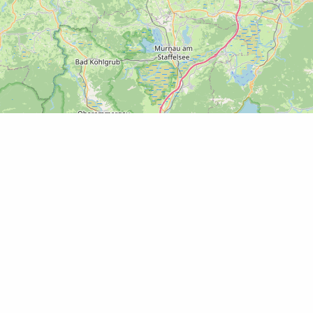
Leaflet
|
©
OpenStreetMap