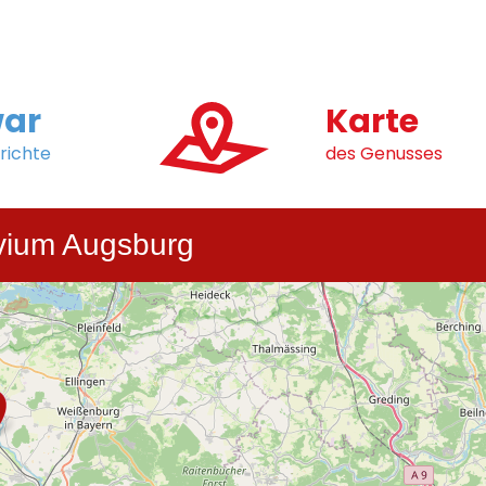
ar
Karte
richte
des Genusses
vium Augsburg