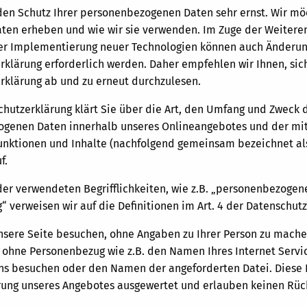
en Schutz Ihrer personenbezogenen Daten sehr ernst. Wir möc
aten erheben und wie wir sie verwenden. Im Zuge der Weiteren
er Implementierung neuer Technologien können auch Änderun
rklärung erforderlich werden. Daher empfehlen wir Ihnen, sic
rklärung ab und zu erneut durchzulesen.
chutzerklärung klärt Sie über die Art, den Umfang und Zweck 
genen Daten innerhalb unseres Onlineangebotes und der mi
unktionen und Inhalte (nachfolgend gemeinsam bezeichnet al
f.
 der verwendeten Begrifflichkeiten, wie z.B. „personenbezoge
“ verweisen wir auf die Definitionen im Art. 4 der Datenschu
nsere Seite besuchen, ohne Angaben zu Ihrer Person zu machen
 ohne Personenbezug wie z.B. den Namen Ihres Internet Servic
uns besuchen oder den Namen der angeforderten Datei. Diese 
rung unseres Angebotes ausgewertet und erlauben keinen Rück