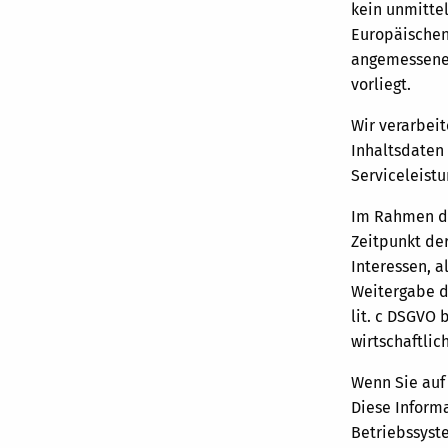
kein unmittel
Europäischen 
angemessenes
vorliegt.
Wir verarbei
Inhaltsdaten
Serviceleistu
Im Rahmen de
Zeitpunkt de
Interessen, a
Weitergabe di
lit. c DSGVO 
wirtschaftli
Wenn Sie auf
Diese Inform
Betriebssyst