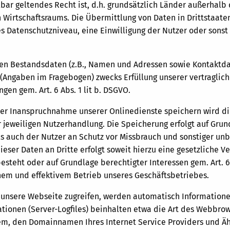
bar geltendes Recht ist, d.h. grundsätzlich Länder außerhalb 
Wirtschaftsraums. Die Übermittlung von Daten in Drittstaaten
 Datenschutzniveau, eine Einwilligung der Nutzer oder sonst 
ten Bestandsdaten (z.B., Namen und Adressen sowie Kontaktd
 (Angaben im Fragebogen) zwecks Erfüllung unserer vertraglic
ngen gem. Art. 6 Abs. 1 lit b. DSGVO.
r Inanspruchnahme unserer Onlinedienste speichern wird di
r jeweiligen Nutzerhandlung. Die Speicherung erfolgt auf Grun
ls auch der Nutzer an Schutz vor Missbrauch und sonstiger un
eser Daten an Dritte erfolgt soweit hierzu eine gesetzliche Ver
besteht oder auf Grundlage berechtigter Interessen gem. Art. 6 
chem und effektivem Betrieb unseres Geschäftsbetriebes.
 unsere Webseite zugreifen, werden automatisch Informationen
ationen (Server-Logfiles) beinhalten etwa die Art des Webbro
em, den Domainnamen Ihres Internet Service Providers und Äh