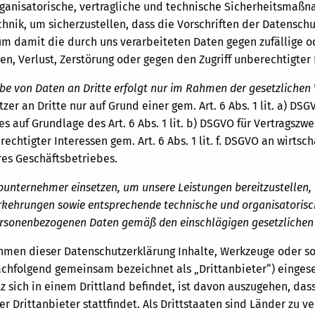
organisatorische, vertragliche und technische Sicherheitsm
hnik, um sicherzustellen, dass die Vorschriften der Datensch
m damit die durch uns verarbeiteten Daten gegen zufällige od
n, Verlust, Zerstörung oder gegen den Zugriff unberechtigter
be von Daten an Dritte erfolgt nur im Rahmen der gesetzlichen
zer an Dritte nur auf Grund einer gem. Art. 6 Abs. 1 lit. a) DSG
s auf Grundlage des Art. 6 Abs. 1 lit. b) DSGVO für Vertragszwe
echtigter Interessen gem. Art. 6 Abs. 1 lit. f. DSGVO an wirts
res Geschäftsbetriebes.
bunternehmer einsetzen, um unsere Leistungen bereitzustellen, 
orkehrungen sowie entsprechende technische und organisatori
ersonenbezogenen Daten gemäß den einschlägigen gesetzlichen V
hmen dieser Datenschutzerklärung Inhalte, Werkzeuge oder so
achfolgend gemeinsam bezeichnet als „Drittanbieter“) einges
z sich in einem Drittland befindet, ist davon auszugehen, dass
er Drittanbieter stattfindet. Als Drittstaaten sind Länder zu 