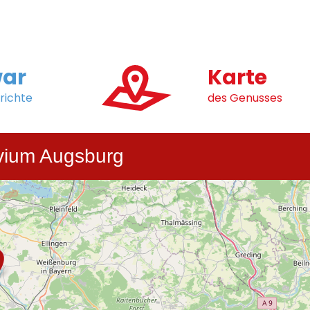
ar
Karte
richte
des Genusses
vium Augsburg