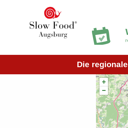
r
Die regional
+
−