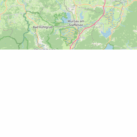
Leaflet
|
©
OpenStreetMap