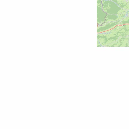
Restaurants /
Gaststätten
Erzeuger
Getränke
Märkte / Händler