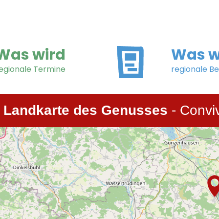
Was wird
Was w
egionale Termine
regionale Be
e Landkarte des Genusses
- Convi